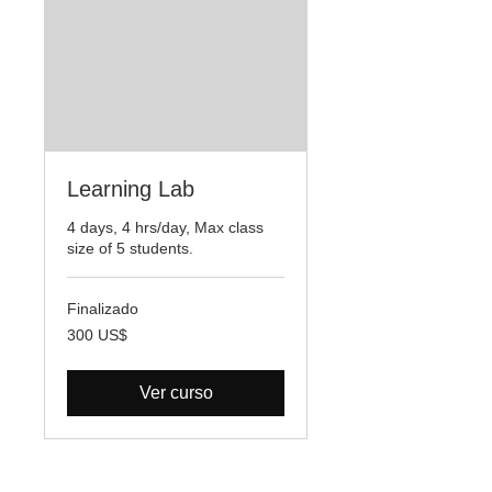
Learning Lab
4 days, 4 hrs/day, Max class
size of 5 students.
Finalizado
300
300 US$
dólares
estadounidenses
Ver curso